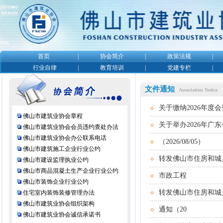
首页
|
协会简介
|
政策法规
|
行业自律
|
教育培训
|
党建专栏
|
文件通知
Association Notice
关于缴纳2026年度会费
佛山市建筑业协会章程
关于举办2026年广
佛山市建筑业协会会员违约查处办法
佛山市建筑业协会办公联系电话
（2026/08/05）
佛山市建筑施工企业行业公约
转发佛山市住房和城
佛山市建设监理执业公约
佛山市商品混凝土生产企业行业公约
市政工程
佛山市装饰企业行业公约
转发佛山市住房和城
住宅室内装饰装修管理办法
佛山市建筑业协会组织架构
通知（20
佛山市建筑业协会诚信承诺书