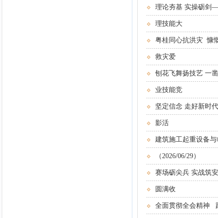
理论夯基 实操砺剑—
理技能大
粤桂同心抗洪灾 慷
救灾爱
刨花飞舞扬技艺 一凿
业技能竞
坚定信念 走好新时
影活
建筑施工起重设备与
（2026/06/29）
赛场砺尖兵 实战筑安
圆满收
全面贯彻全会精神 