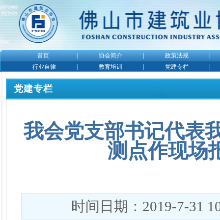
首页
|
协会简介
|
政策法规
|
行业自律
|
教育培训
|
党建专栏
|
党建专栏
我会党支部书记代表
测点作现场报告
时间日期：2019-7-31 