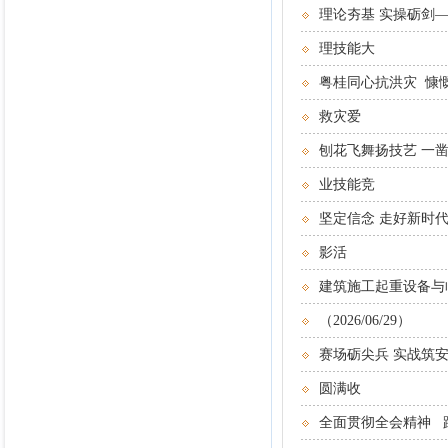
理论夯基 实操砺剑—
理技能大
粤桂同心抗洪灾 慷
救灾爱
刨花飞舞扬技艺 一凿
业技能竞
坚定信念 走好新时
影活
建筑施工起重设备与
（2026/06/29）
赛场砺尖兵 实战筑安
圆满收
全面贯彻全会精神 