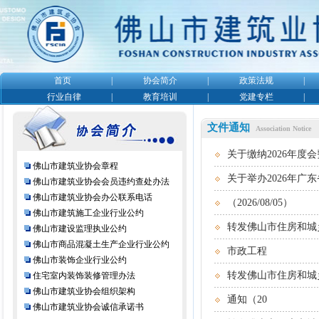
首页
|
协会简介
|
政策法规
|
行业自律
|
教育培训
|
党建专栏
|
文件通知
Association Notice
关于缴纳2026年度会费
佛山市建筑业协会章程
关于举办2026年广
佛山市建筑业协会会员违约查处办法
佛山市建筑业协会办公联系电话
（2026/08/05）
佛山市建筑施工企业行业公约
转发佛山市住房和城
佛山市建设监理执业公约
佛山市商品混凝土生产企业行业公约
市政工程
佛山市装饰企业行业公约
转发佛山市住房和城
住宅室内装饰装修管理办法
佛山市建筑业协会组织架构
通知（20
佛山市建筑业协会诚信承诺书