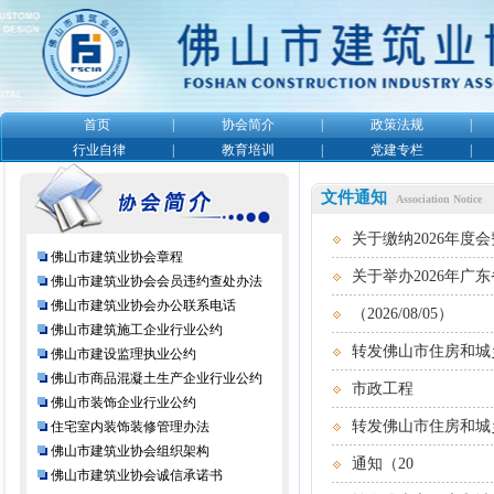
首页
|
协会简介
|
政策法规
|
行业自律
|
教育培训
|
党建专栏
|
文件通知
Association Notice
关于缴纳2026年度会费
佛山市建筑业协会章程
关于举办2026年广
佛山市建筑业协会会员违约查处办法
佛山市建筑业协会办公联系电话
（2026/08/05）
佛山市建筑施工企业行业公约
转发佛山市住房和城
佛山市建设监理执业公约
佛山市商品混凝土生产企业行业公约
市政工程
佛山市装饰企业行业公约
转发佛山市住房和城
住宅室内装饰装修管理办法
佛山市建筑业协会组织架构
通知（20
佛山市建筑业协会诚信承诺书