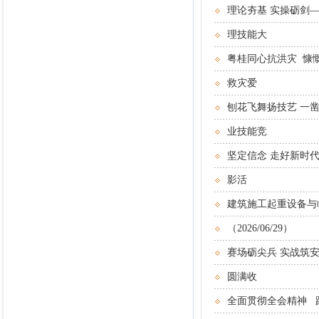
理论夯基 实操砺剑—
理技能大
粤桂同心抗洪灾 慷
救灾爱
刨花飞舞扬技艺 一凿
业技能竞
坚定信念 走好新时
影活
建筑施工起重设备与
（2026/06/29）
赛场砺尖兵 实战筑安
圆满收
全面贯彻全会精神 